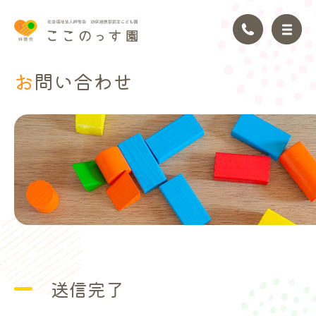
お問い
合わせ
トップページ
園の理念
園の紹介
園の生活
年間行事
送信完了
アクセス