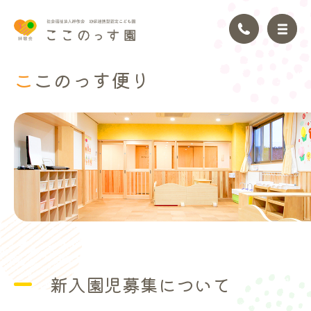
ここのっ
す便り
トップページ
園の理念
園の紹介
園の生活
年間行事
​新入園児募集について
アクセス