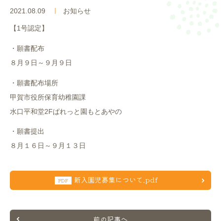
入園案内
2021.08.09
お知らせ
【1号認定】
よくあるご質問
・願書配布
採用情報
８月９日～９月９日
・願書配布場所
ここのっす便り
甲賀市役所保育幼稚園課
水口平和堂2Fぱれっと園もとあやの
・願書提出
​８月１６日～９月１３日
新入園児募集について.pdf
PDF
前の記事へ