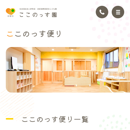
ここのっ
す便り
トップページ
園の理念
園の紹介
園の生活
年間行事
ここのっす便り一覧
アクセス