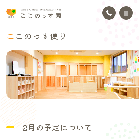
ここのっ
す便り
トップページ
園の理念
園の紹介
園の生活
年間行事
2月の予定について
アクセス