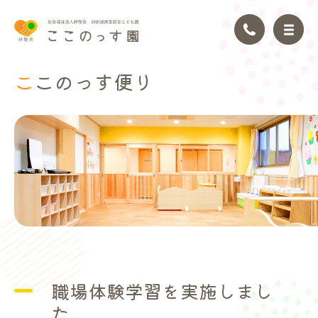
ここのっ
す便り
トップページ
園の理念
園の紹介
園の生活
年間行事
職場体験学習を実施しまし
アクセス
た。