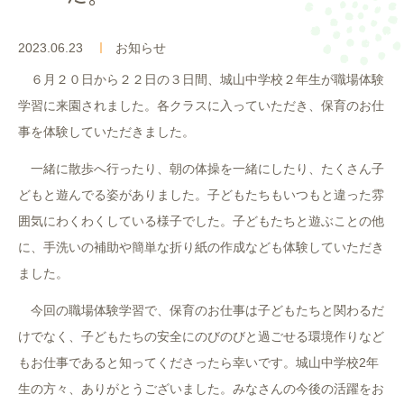
入園案内
2023.06.23
お知らせ
よくあるご質問
６月２０日から２２日の３日間、城山中学校２年生が職場体験
学習に来園されました。各クラスに入っていただき、保育のお仕
採用情報
事を体験していただきました。
ここのっす便り
一緒に散歩へ行ったり、朝の体操を一緒にしたり、たくさん子
どもと遊んでる姿がありました。子どもたちもいつもと違った雰
囲気にわくわくしている様子でした。子どもたちと遊ぶことの他
に、手洗いの補助や簡単な折り紙の作成なども体験していただき
ました。
今回の職場体験学習で、保育のお仕事は子どもたちと関わるだ
けでなく、子どもたちの安全にのびのびと過ごせる環境作りなど
もお仕事であると知ってくださったら幸いです。城山中学校2年
生の方々、ありがとうございました。みなさんの今後の活躍をお