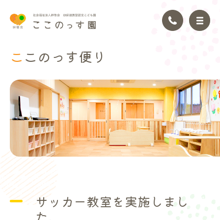
ここのっ
す便り
トップページ
園の理念
園の紹介
園の生活
年間行事
サッカー教室を実施しまし
アクセス
た。