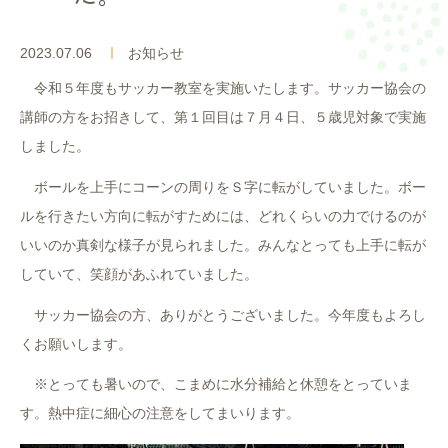
入園案内
2023.07.06
お知らせ
よくあるご質問
令和５年度もサッカー教室を実施いたします。サッカー協会の
講師の方をお招きして、第１回目は７月４日、５歳児対象で実施
採用情報
しました。
ここのっす便り
ボールを上手にコーンの周りをＳ字に転がしていました。ボー
ルを行きたい方向に転がすためには、どれくらいの力でけるのが
いいのか真剣な様子が見られました。みんなとっても上手に転が
していて、笑顔があふれていました。
サッカー協会の方、ありがとうございました。今年度もよろし
くお願いします。
※とっても暑いので、こまめに水分補給と休憩をとっていま
す。熱中症に細心の注意をしてまいります。