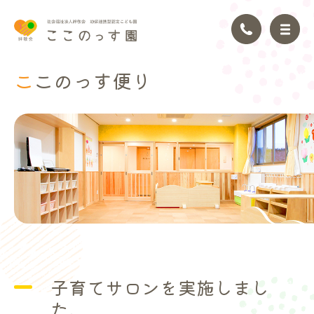
ここのっ
す便り
トップページ
園の理念
園の紹介
園の生活
年間行事
子育てサロンを実施しまし
アクセス
た。