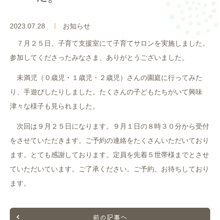
入園案内
2023.07.28
お知らせ
よくあるご質問
７月２５日、子育て支援室にて子育てサロンを実施しました。
参加してくださったみなさま、ありがとうございました。
採用情報
未満児（０歳児・１歳児・２歳児）さんの園庭に行ってみた
ここのっす便り
り、手遊びしたりしました。たくさんの子どもたちがいて興味
津々な様子も見られました。
次回は９月２５日になります。９月１日の８時３０分から受付
をさせていただきます。ご予約の連絡をたくさんいただいており
ます。とても感謝しております。定員を先着５世帯様までとさせ
ていただいています。ご了承ください。ご予約、お待ちしており
ます。
前の記事へ