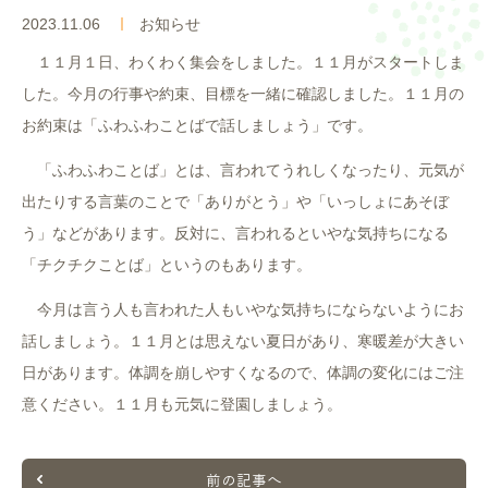
入園案内
2023.11.06
お知らせ
１１月１日、わくわく集会をしました。１１月がスタートしま
よくあるご質問
した。今月の行事や約束、目標を一緒に確認しました。１１月の
お約束は「ふわふわことばで話しましょう」です。
採用情報
「ふわふわことば」とは、言われてうれしくなったり、元気が
ここのっす便り
出たりする言葉のことで「ありがとう」や「いっしょにあそぼ
う」などがあります。反対に、言われるといやな気持ちになる
「チクチクことば」というのもあります。
今月は言う人も言われた人もいやな気持ちにならないようにお
話しましょう。１１月とは思えない夏日があり、寒暖差が大きい
日があります。体調を崩しやすくなるので、体調の変化にはご注
意ください。１１月も元気に登園しましょう。
前の記事へ