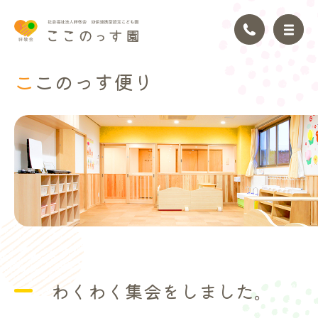
ここのっ
す便り
トップページ
園の理念
園の紹介
園の生活
年間行事
わくわく集会をしました。
アクセス