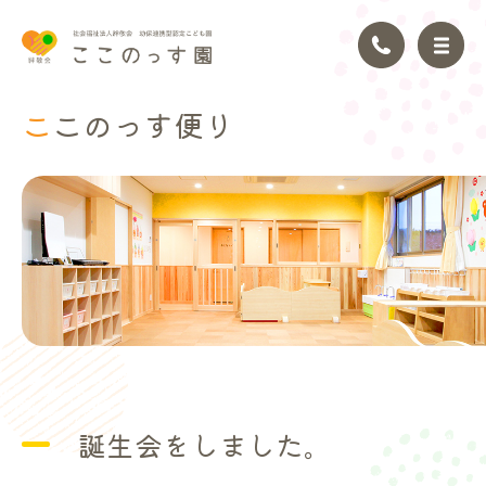
ここのっ
す便り
トップページ
園の理念
園の紹介
園の生活
年間行事
誕生会をしました。
アクセス