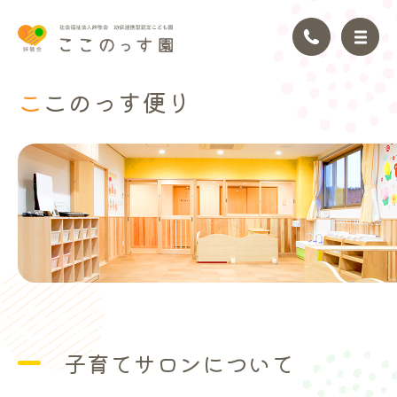
ここのっ
す便り
トップページ
園の理念
園の紹介
園の生活
年間行事
子育てサロンについて
アクセス