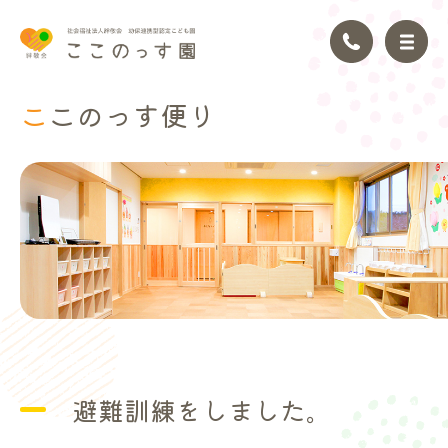
ここのっ
す便り
トップページ
園の理念
園の紹介
園の生活
年間行事
避難訓練をしました。
アクセス