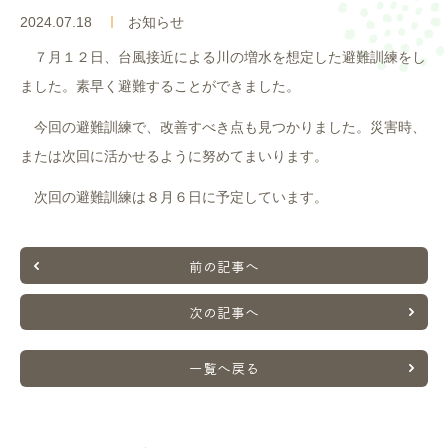
入園案内
2024.07.18
お知らせ
７月１２日、台風接近による川の増水を想定した避難訓練をし
よくあるご質問
ました。素早く避難することができました。
採用情報
今回の避難訓練で、改善すべき点も見つかりました。災害時、
または次回に活かせるように努めてまいります。
ここのっす便り
次回の避難訓練は８月６日に予定しています。
前の記事へ
次の記事へ
一覧へ戻る