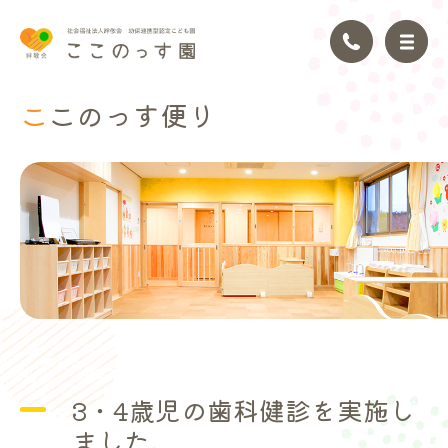
ここのっ
す便り
トップページ
園の理念
園の紹介
園の生活
年間行事
3・4歳児の歯科健診を実施し
アクセス
ました。