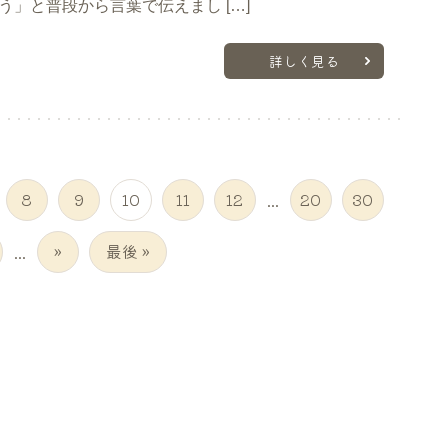
う」と普段から言葉で伝えまし […]
詳しく見る
8
9
10
11
12
...
20
30
...
»
最後 »