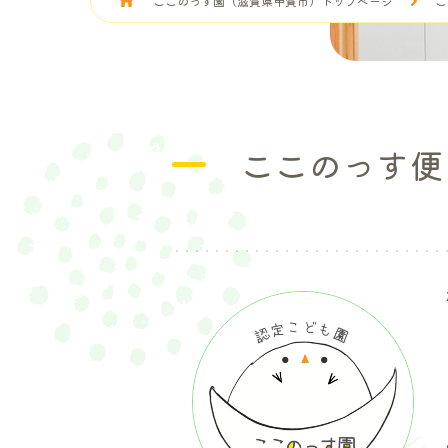
ここのっす園（滋賀県甲賀市）トップページ
こ
ここのっす便