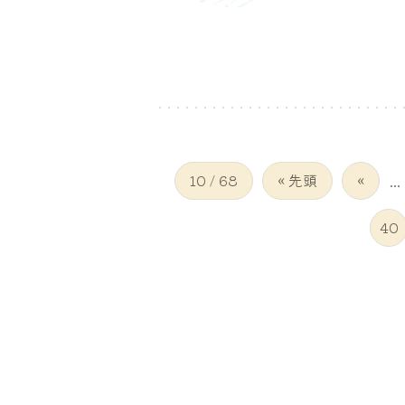
10 / 68
« 先頭
«
...
40