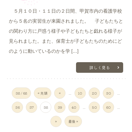
５月１０日・１１日の２日間、甲賀市内の看護学校
から５名の実習生が来園されました。 子どもたちと
の関わり方に戸惑う様子や子どもたちと戯れる様子が
見られました。また、保育士が子どもたちのためにど
のように動いているのかを学 […]
詳しく見る
38 / 68
« 先頭
«
...
10
20
30
...
36
37
38
39
40
...
50
60
...
»
最後 »