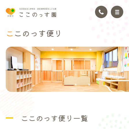
ここのっ
す便り
トップページ
園の理念
園の紹介
園の生活
年間行事
ここのっす便り一覧
アクセス