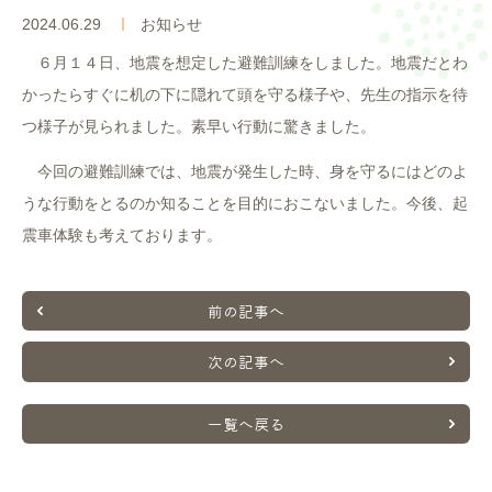
入園案内
2024.06.29
お知らせ
６月１４日、地震を想定した避難訓練をしました。地震だとわ
よくあるご質問
かったらすぐに机の下に隠れて頭を守る様子や、先生の指示を待
つ様子が見られました。素早い行動に驚きました。
採用情報
今回の避難訓練では、地震が発生した時、身を守るにはどのよ
ここのっす便り
うな行動をとるのか知ることを目的におこないました。今後、起
震車体験も考えております。
前の記事へ
次の記事へ
一覧へ戻る