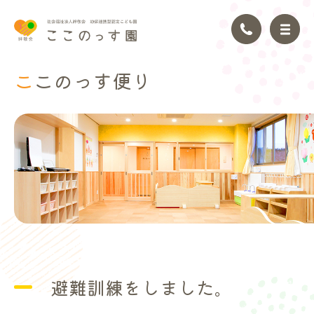
ここのっ
す便り
トップページ
園の理念
園の紹介
園の生活
年間行事
避難訓練をしました。
アクセス