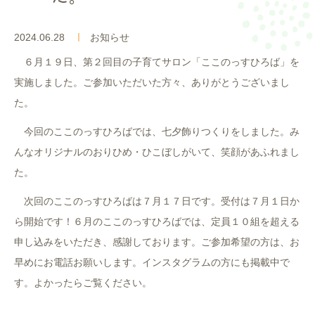
入園案内
2024.06.28
お知らせ
よくあるご質問
６月１９日、第２回目の子育てサロン「ここのっすひろば」を
実施しました。ご参加いただいた方々、ありがとうございまし
採用情報
た。
ここのっす便り
今回のここのっすひろばでは、七夕飾りつくりをしました。み
んなオリジナルのおりひめ・ひこぼしがいて、笑顔があふれまし
た。
次回のここのっすひろばは７月１７日です。受付は７月１日か
ら開始です！６月のここのっすひろばでは、定員１０組を超える
申し込みをいただき、感謝しております。ご参加希望の方は、お
早めにお電話お願いします。インスタグラムの方にも掲載中で
す。よかったらご覧ください。