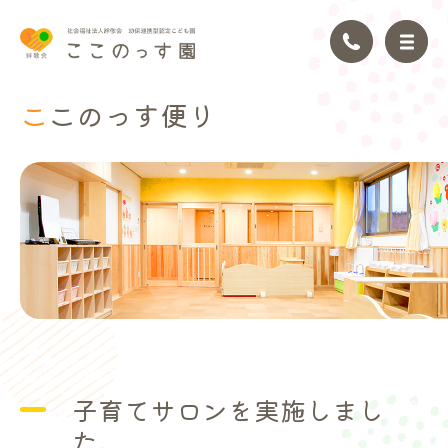
ここのっ
す便り
トップページ
園の理念
園の紹介
園の生活
年間行事
子育てサロンを実施しまし
アクセス
た。